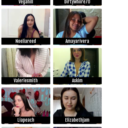
Vegahill
Dirtywhore70
Noeliareed
Amayarivera
Valeriesmith
Askim
Liapeach
Elizabethjam