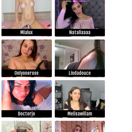
Mialux
Nataliaaaa
Onlyonerose
Lindadouce
Doctorjo
Melisawiliam