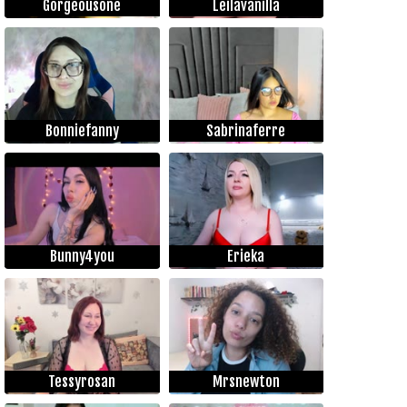
Gorgeousone
Leilavanilla
Bonniefanny
Sabrinaferre
Bunny4you
Erieka
Tessyrosan
Mrsnewton