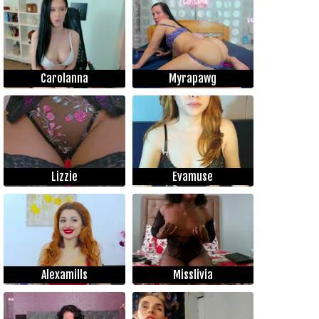
Carolanna
Myrapawg
Lizzie
Evamuse
Alexamills
Misslivia